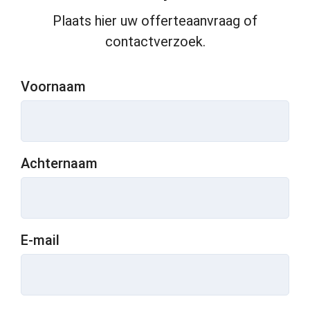
de 
Plaats hier uw offerteaanvraag of
werk 
contactverzoek.
en 
willen 
H&K 
Voornaam
dan 
ook 
van 
harte 
Achternaam
aanbev
elen.
E-mail