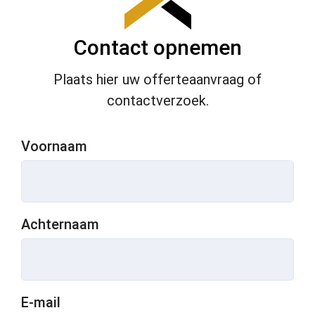
tevred
en over 
het 
Contact opnemen
gelever
de 
Plaats hier uw offerteaanvraag of
werk 
contactverzoek.
en 
willen 
H&K 
Voornaam
dan 
ook 
van 
harte 
Achternaam
aanbev
elen.
E-mail