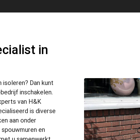
ialist in
n isoleren? Dan kunt
bedrijf inschakelen.
xperts van H&K
cialiseerd is diverse
nken aan onder
en, spouwmuren en
ag met u samenwerkt