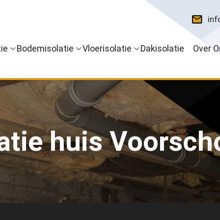
inf
ie
Bodemisolatie
Vloerisolatie
Dakisolatie
Over O
latie huis Voorsch