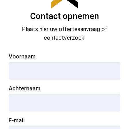
en over 
het 
Contact opnemen
gelever
de 
Plaats hier uw offerteaanvraag of
werk 
contactverzoek.
en 
willen 
H&K 
Voornaam
dan 
ook 
van 
harte 
Achternaam
aanbev
elen.
E-mail