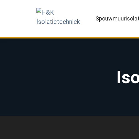
Spouwmuurisolat
Is