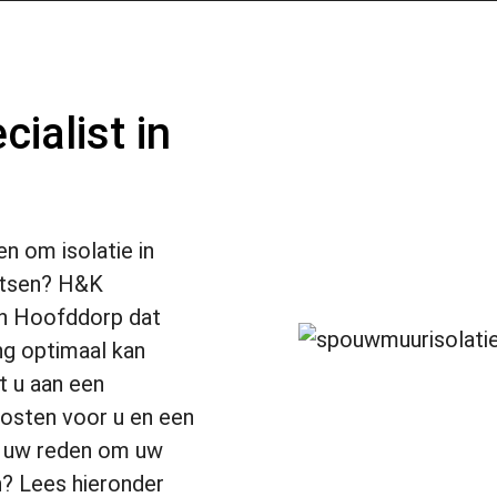
ialist in
en om isolatie in
atsen? H&K
f in Hoofddorp dat
ng optimaal kan
 u aan een
kosten voor u en een
k uw reden om uw
n? Lees hieronder