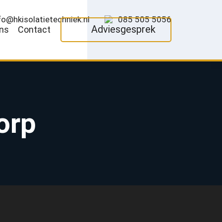
fo@hkisolatietechniek.nl
085 505 5056
Adviesgesprek
ns
Contact
orp