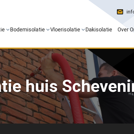
inf
ie
Bodemisolatie
Vloerisolatie
Dakisolatie
Over O
atie huis Scheven