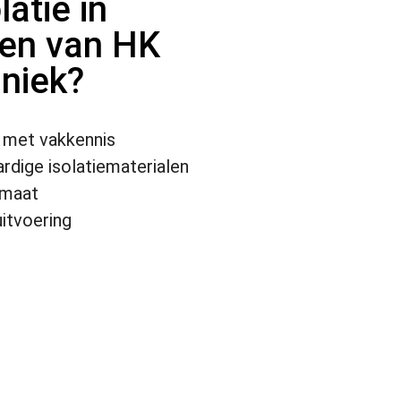
atie in
en van HK
hniek?
f met vakkennis
dige isolatiematerialen
 maat
uitvoering