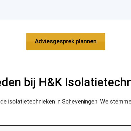
Adviesgesprek plannen
eden bij H&K Isolatietech
lende isolatietechnieken in Scheveningen. We stemm