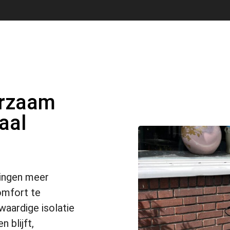
urzaam
aal
ningen meer
omfort te
aardige isolatie
 blijft,